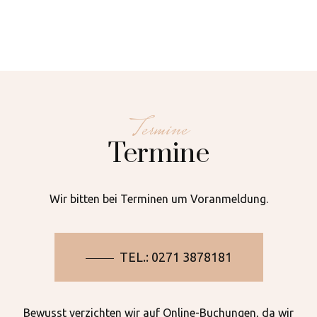
Startseite
Termine
Über uns
Termine
Termine
Kontakt
Preisliste
Wir bitten bei Terminen um Voranmeldung.
Zweithaarstudio Ve
TEL.: 0271 3878181
Bewusst verzichten wir auf Online-Buchungen, da wir