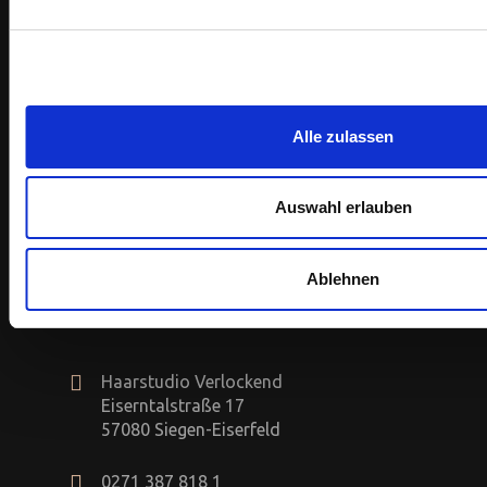
Instagram
Alle zulassen
…
Auswahl erlauben
Ablehnen
Kontakt
Haarstudio Verlockend
Eiserntalstraße 17
57080 Siegen-Eiserfeld
0271 387 818 1